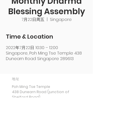
Monthly Dharma
Blessing Assembly
7月22日周五
  |  
Singapore
Time & Location
2022年7月22日 10:30 – 12:00
Singapore, Poh Ming Tse Temple 438
Dunearn Road Singapore 289613
地址
Poh Ming Tse Temple
438 Dunearn Road (junction of
Shelford Road)
Singapore 289613
联络
Office: (65) 6466 0785
WhatsApp:
(65) 8973 2583