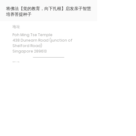
将佛法【觉的教育，向下扎根】启发亲子智慧
培养菩提种子
地址
Poh Ming Tse Temple
438 Dunearn Road (junction of
Shelford Road)
Singapore 289613
联络
Office: (65) 6466 0785
WhatsApp:
(65) 8973 2583
Email: contact@pmt.org.sg
开放时间
周二 至 周日 : 早上九点 至 下午五点
感恩堂 : 早上七点 至 下午五点 (地下停车栅
门)
周一 , 公共假期 : 休息
Copyright © 2024 by Poh Ming Tse Temple |
Data Privacy