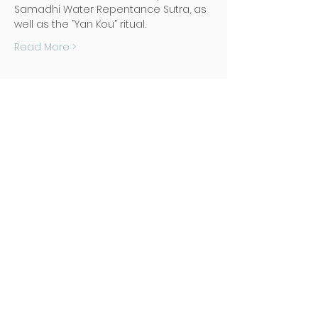
Samadhi Water Repentance Sutra, as 
well as the “Yan Kou” ritual.
Read More >
地址
Poh Ming Tse Temple
438 Dunearn Road (junction of
Shelford Road)
Singapore 289613
联络
Office: (65) 6466 0785
WhatsApp:
(65) 8973 2583
Email: contact@pmt.org.sg
开放时间
周二 至 周日 : 早上九点 至 下午五点
感恩堂 : 早上七点 至 下午五点 (地下停车栅
门)
周一 , 公共假期 : 休息