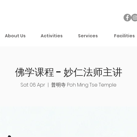
About Us
Activities
Services
Facilities
佛学课程 - 妙仁法师主讲
Sat 06 Apr
  |  
普明寺 Poh Ming Tse Temple